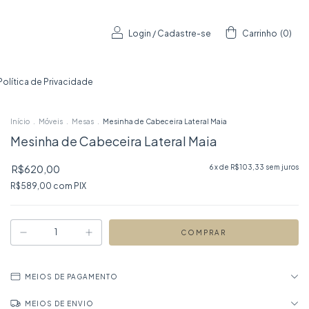
Login
/
Cadastre-se
Carrinho
(
0
)
Política de Privacidade
Início
.
Móveis
.
Mesas
.
Mesinha de Cabeceira Lateral Maia
Mesinha de Cabeceira Lateral Maia
R$620,00
6
x de
R$103,33
sem juros
R$589,00
com
PIX
MEIOS DE PAGAMENTO
MEIOS DE ENVIO