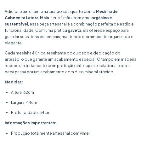
Adicione um charme natural ao seu quarto com a
Mesinha de
Cabeceira Lateral Maia
. Feita à mão com vime
orgânico e
sustentável
, essa peça artesanal é a combinação perfeita de estilo e
funcionalidade. Com uma prática
gaveta
, ela oferece espaço para
guardar seus itens essenciais, mantendo seu ambiente organizado e
elegante.
Cada mesinha é única, resultante do cuidado e dedicação do
artesão, o que garante um acabamento especial. O tampo em madeira
recebe um tratamento com proteção anti cupim e seladora. Toda a
peça passa por um acabamento com óleo mineral atóxico.
Medidas:
Altura: 62cm
Largura: 44cm
Profundidade: 34cm
Informações Importantes:
Produção totalmente artesanal com vime;