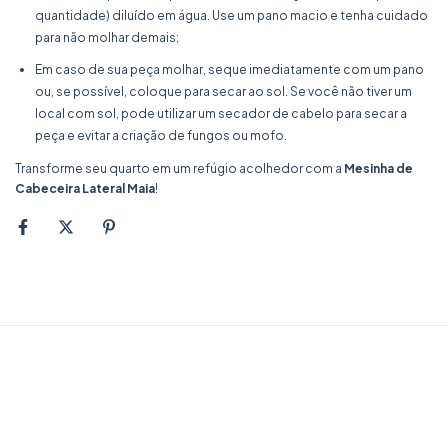
quantidade) diluído em água. Use um pano macio e tenha cuidado
para não molhar demais;
Em caso de sua peça molhar, seque imediatamente com um pano
ou, se possível, coloque para secar ao sol. Se você não tiver um
local com sol, pode utilizar um secador de cabelo para secar a
peça e evitar a criação de fungos ou mofo.
Transforme seu quarto em um refúgio acolhedor com a
Mesinha de
Cabeceira Lateral Maia
!