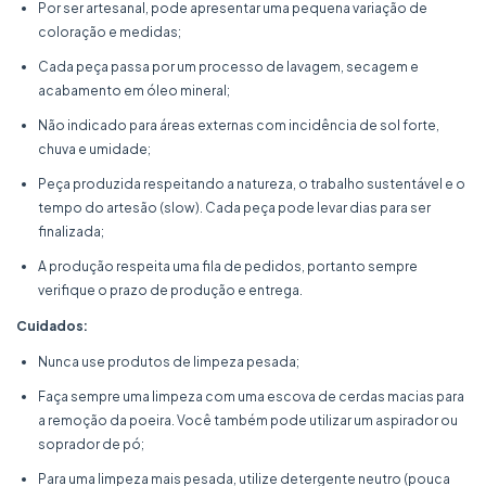
Por ser artesanal, pode apresentar uma pequena variação de
coloração e medidas;
Cada peça passa por um processo de lavagem, secagem e
acabamento em óleo mineral;
Não indicado para áreas externas com incidência de sol forte,
chuva e umidade;
Peça produzida respeitando a natureza, o trabalho sustentável e o
tempo do artesão (slow). Cada peça pode levar dias para ser
finalizada;
A produção respeita uma fila de pedidos, portanto sempre
verifique o prazo de produção e entrega.
Cuidados:
Nunca use produtos de limpeza pesada;
Faça sempre uma limpeza com uma escova de cerdas macias para
a remoção da poeira. Você também pode utilizar um aspirador ou
soprador de pó;
Para uma limpeza mais pesada, utilize detergente neutro (pouca