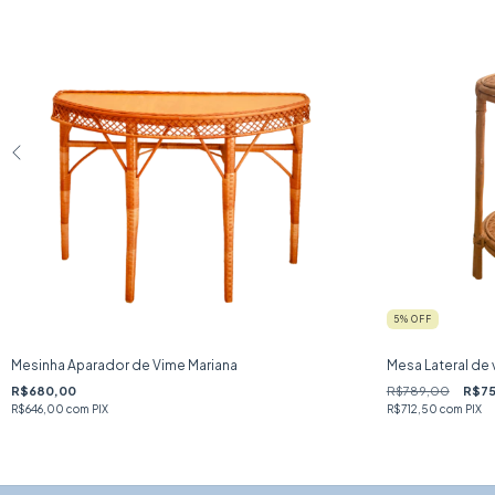
5
% OFF
Mesinha Aparador de Vime Mariana
Mesa Lateral de
R$680,00
R$789,00
R$75
R$646,00
com
PIX
R$712,50
com
PIX