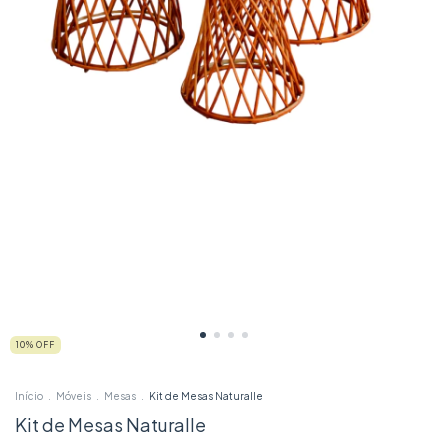
10
% OFF
Início
.
Móveis
.
Mesas
.
Kit de Mesas Naturalle
Kit de Mesas Naturalle