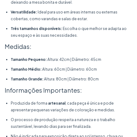
deixando a mesa bonita e durável.
Versatilidade:
Ideal para uso em áreas internas ou externas
cobertas, como varandas e salas de estar.
Três tamanhos disponíveis:
Escolha o que melhor se adapta ao
seu espaço e às suas necessidades.
Medidas:
Tamanho Pequeno:
Altura: 42cm | Diâmetro: 45cm
Tamanho Médio:
Altura: 60cm | Diâmetro: 60cm
Tamanho Grande:
Altura: 80cm | Diâmetro: 80cm
Informações Importantes:
Produzida de forma
artesanal
, cada peça é única e pode
apresentar pequenas variações de coloração e medidas.
O processo de produção respeita a natureza e o trabalho
sustentável, levando dias para ser finalizada.
Não é indicada para exposição direta ao sol intenso, chuva ou