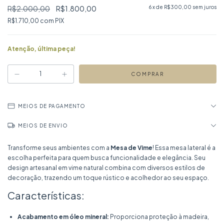
R$2.000,00
R$1.800,00
6
x de
R$300,00
sem juros
R$1.710,00
com
PIX
Atenção, última peça!
MEIOS DE PAGAMENTO
MEIOS DE ENVIO
Transforme seus ambientes com a
Mesa de Vime
! Essa mesa lateral é a
escolha perfeita para quem busca funcionalidade e elegância. Seu
design artesanal em vime natural combina com diversos estilos de
decoração, trazendo um toque rústico e acolhedor ao seu espaço.
Características:
Acabamento em óleo mineral:
Proporciona proteção à madeira,