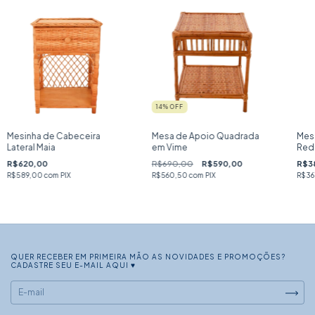
14
% OFF
Mesinha de Cabeceira
Mesa de Apoio Quadrada
Mes
Lateral Maia
em Vime
Red
R$620,00
R$690,00
R$590,00
R$3
R$589,00
com
PIX
R$560,50
com
PIX
R$36
QUER RECEBER EM PRIMEIRA MÃO AS NOVIDADES E PROMOÇÕES?
CADASTRE SEU E-MAIL AQUI ♥