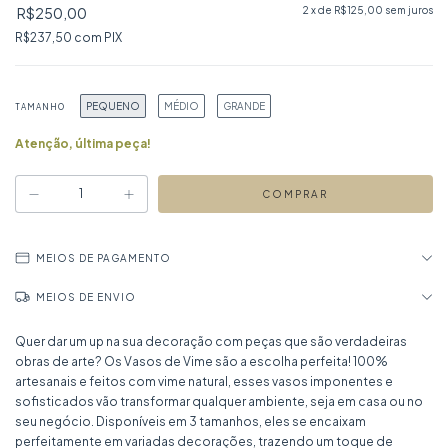
R$250,00
2
x de
R$125,00
sem juros
R$237,50
com
PIX
PEQUENO
MÉDIO
GRANDE
TAMANHO
Atenção, última peça!
MEIOS DE PAGAMENTO
MEIOS DE ENVIO
Quer dar um up na sua decoração com peças que são verdadeiras
obras de arte? Os Vasos de Vime são a escolha perfeita! 100%
artesanais e feitos com vime natural, esses vasos imponentes e
sofisticados vão transformar qualquer ambiente, seja em casa ou no
seu negócio. Disponíveis em 3 tamanhos, eles se encaixam
perfeitamente em variadas decorações, trazendo um toque de