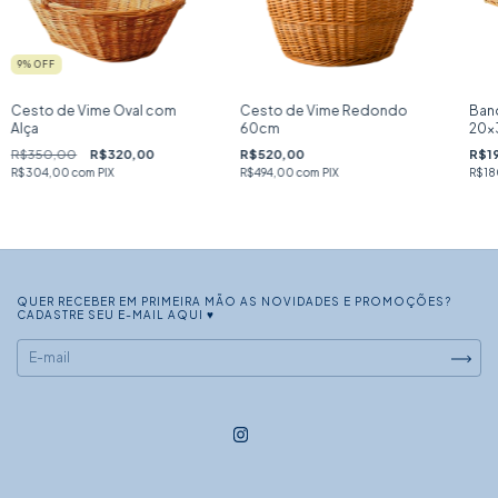
9
% OFF
Cesto de Vime Oval com
Cesto de Vime Redondo
Band
Alça
60cm
20x
R$350,00
R$320,00
R$520,00
R$1
R$304,00
com
PIX
R$494,00
com
PIX
R$18
QUER RECEBER EM PRIMEIRA MÃO AS NOVIDADES E PROMOÇÕES?
CADASTRE SEU E-MAIL AQUI ♥