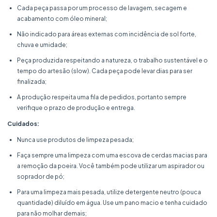
Cada peça passa por um processo de lavagem, secagem e
acabamento com óleo mineral;
Não indicado para áreas externas com incidência de sol forte,
chuva e umidade;
Peça produzida respeitando a natureza, o trabalho sustentável e o
tempo do artesão (slow). Cada peça pode levar dias para ser
finalizada;
A produção respeita uma fila de pedidos, portanto sempre
verifique o prazo de produção e entrega.
Cuidados:
Nunca use produtos de limpeza pesada;
Faça sempre uma limpeza com uma escova de cerdas macias para
a remoção da poeira. Você também pode utilizar um aspirador ou
soprador de pó;
Para uma limpeza mais pesada, utilize detergente neutro (pouca
quantidade) diluído em água. Use um pano macio e tenha cuidado
para não molhar demais;