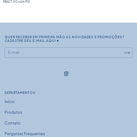
R$627,00
com
PIX
QUER RECEBER EM PRIMEIRA MÃO AS NOVIDADES E PROMOÇÕES?
CADASTRE SEU E-MAIL AQUI ♥
DEPARTAMENTOS
Início
Produtos
Contato
Perguntas Frequentes