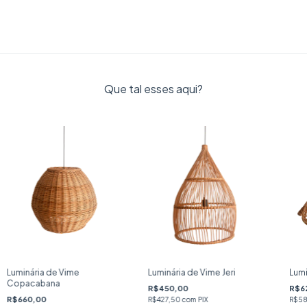
Que tal esses aqui?
Luminária de Vime
Luminária de Vime Jeri
Lumi
Copacabana
R$450,00
R$6
R$660,00
R$427,50
com
PIX
R$58