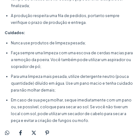
finalizada;
A produção respeita uma fila de pedidos, portanto sempre
verifique o prazo de produção e entrega.
Cuidados:
Nunca use produtos de limpeza pesada;
Faça sempre uma limpeza com uma escova de cerdas macias para
a remoção da poeira. Você também pode utilizar um aspirador ou
soprador de pó;
Para uma limpeza mais pesada, utilize detergente neutro (pouca
quantidade) diluído em água. Use um pano macio e tenha cuidado
para não molhar demais;
Em caso de sua peça molhar, seque imediatamente com um pano
ou, se possível, coloque para secar ao sol. Se você não tiver um
local com sol, pode utilizar um secador de cabelo para secar a
peça e evitar a criação de fungos ou mofo.