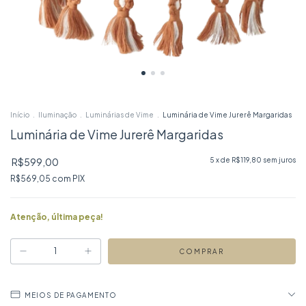
Início
.
Iluminação
.
Luminárias de Vime
.
Luminária de Vime Jurerê Margaridas
Luminária de Vime Jurerê Margaridas
R$599,00
5
x de
R$119,80
sem juros
R$569,05
com
PIX
Atenção, última peça!
MEIOS DE PAGAMENTO