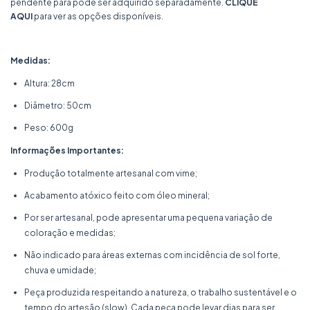
pendente para pode ser adquirido separadamente.
CLIQUE
AQUI
para ver as opções disponíveis.
Medidas:
Altura: 28cm
Diâmetro: 50cm
Peso: 600g
Informações Importantes:
Produção totalmente artesanal com vime;
Acabamento atóxico feito com óleo mineral;
Por ser artesanal, pode apresentar uma pequena variação de
coloração e medidas;
Não indicado para áreas externas com incidência de sol forte,
chuva e umidade;
Peça produzida respeitando a natureza, o trabalho sustentável e o
tempo do artesão (slow). Cada peça pode levar dias para ser