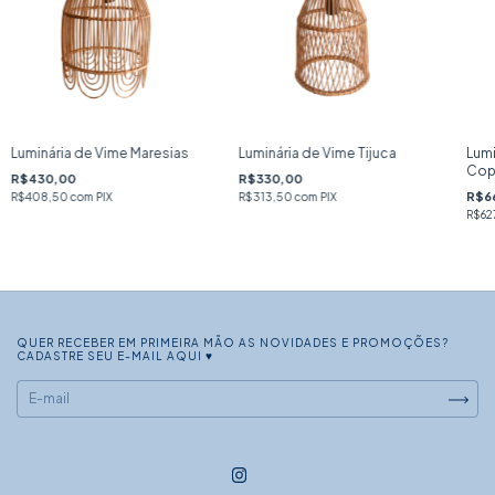
Luminária de Vime Maresias
Luminária de Vime Tijuca
Lumi
Cop
R$430,00
R$330,00
R$6
R$408,50
com
PIX
R$313,50
com
PIX
R$62
QUER RECEBER EM PRIMEIRA MÃO AS NOVIDADES E PROMOÇÕES?
CADASTRE SEU E-MAIL AQUI ♥