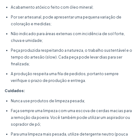
Acabamento atóxico feito com óleo mineral;
Por ser artesanal, pode apresentar uma pequena variação de
coloração e medidas;
Não indicado para áreas externas com incidência de sol forte,
chuva e umidade;
Peça produzida respeitando a natureza, o trabalho sustentável e o
tempo do artesão (slow). Cada peça pode levar dias para ser
finalizada;
A produção respeita uma fila de pedidos, portanto sempre
verifique o prazo de produção e entrega.
Cuidados:
Nunca use produtos de limpeza pesada;
Faça sempre uma limpeza com uma escova de cerdas macias para
a remoção da poeira. Você também pode utilizar um aspirador ou
soprador de pó;
Para uma limpeza mais pesada, utilize detergente neutro (pouca