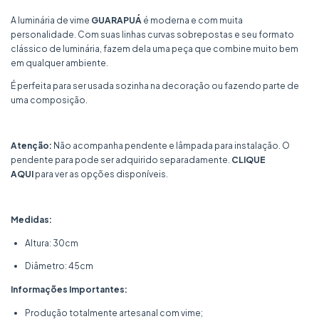
A luminária de vime
GUARAPUÁ
é moderna e com muita
personalidade. Com suas linhas curvas sobrepostas e seu formato
clássico de luminária, fazem dela uma peça que combine muito bem
em qualquer ambiente.
É perfeita para ser usada sozinha na decoração ou fazendo parte de
uma composição.
Atenção:
Não acompanha pendente e lâmpada para instalação. O
pendente para pode ser adquirido separadamente.
CLIQUE
AQUI
para ver as opções disponíveis.
Medidas:
Altura: 30cm
Diâmetro: 45cm
Informações Importantes:
Produção totalmente artesanal com vime;